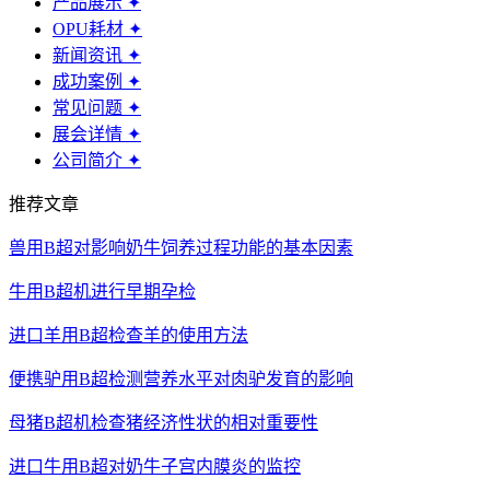
产品展示
✦
OPU耗材
✦
新闻资讯
✦
成功案例
✦
常见问题
✦
展会详情
✦
公司简介
✦
推荐文章
兽用B超对影响奶牛饲养过程功能的基本因素
牛用B超机进行早期孕检
进口羊用B超检查羊的使用方法
便携驴用B超检测营养水平对肉驴发育的影响
母猪B超机检查猪经济性状的相对重要性
进口牛用B超对奶牛子宫内膜炎的监控