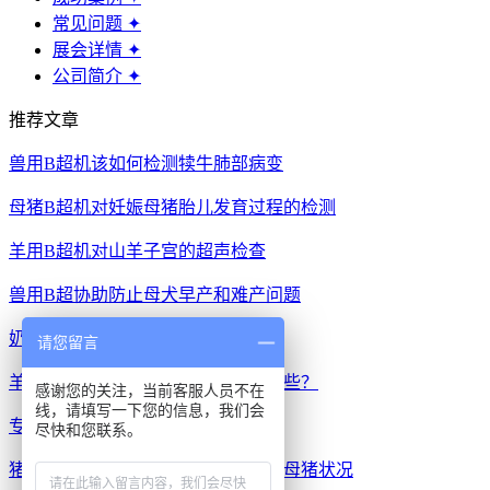
常见问题
✦
展会详情
✦
公司简介
✦
推荐文章
兽用B超机该如何检测犊牛肺部病变
母猪B超机对妊娠母猪胎儿发育过程的检测
羊用B超机对山羊子宫的超声检查
兽用B超协助防止母犬早产和难产问题
奶牛b超检测时间大概要多久
请您留言
羊用B超仪告诉你羊的育种方法有哪些？
感谢您的关注，当前客服人员不在
线，请填写一下您的信息，我们会
专业背膘仪的参数是怎样的
尽快和您联系。
猪用B超机测量背膘以代替眼睛判断母猪状况