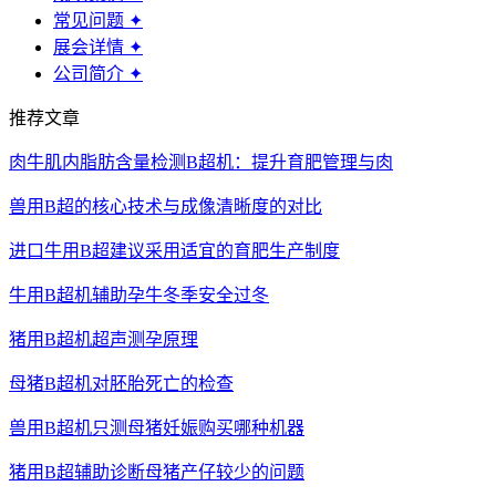
常见问题
✦
展会详情
✦
公司简介
✦
推荐文章
肉牛肌内脂肪含量检测B超机：提升育肥管理与肉
兽用B超的核心技术与成像清晰度的对比
进口牛用B超建议采用适宜的育肥生产制度
牛用B超机辅助孕牛冬季安全过冬
猪用B超机超声测孕原理
母猪B超机对胚胎死亡的检查
兽用B超机只测母猪妊娠购买哪种机器
猪用B超辅助诊断母猪产仔较少的问题