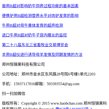
兽用B超对影响奶牛饲养过程功能的基本因素
便携驴用B超检测营养水平对肉驴发育的影响
牛用B超对母牛黄体发育的超声检测
进口牛用B超对奶牛子宫内膜炎的监控
第二十八届东北三省畜牧业交易博览会
羊用B超仪进行诱导母羊发情及同期发情的方法
郑州恒锦莱科技有限公司
公司地址：郑州市金水区东风路28号院6号楼1单元2203
手机：15937117016
邮箱：593393554@qq.com
扫一扫加微信
版权所有：Copyright © 2015 www.haobchao.com 郑州恒锦莱科