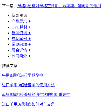
下一篇：
母猪B超机对母猪空怀期、娠期期、哺乳期的作用
新闻资讯
产品展示
✦
OPU耗材
✦
新闻资讯
✦
成功案例
✦
常见问题
✦
展会详情
✦
公司简介
✦
推荐文章
牛用B超机进行早期孕检
进口羊用B超检查羊的使用方法
母猪B超机检查猪经济性状的相对重要性
进口羊用B超观察如何对羊去角