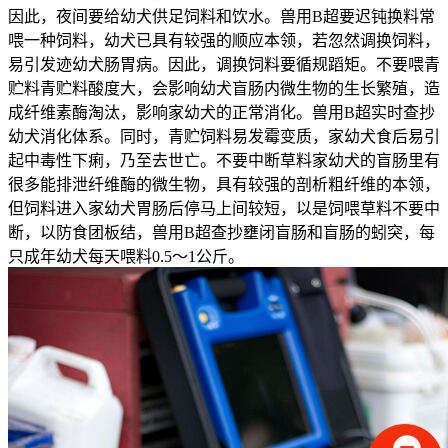
因此，夜间要给幼犬供足饲料和饮水。兽用B超要迟钝换料常
喂一种饲料，幼犬已具有较强的顺应本领，若忽然调换饲料，
易引发迹幼犬肠胃病。因此，调换饲料要循规蹈矩。不要喂青
贮料青贮料酸度大，会影响幼犬盲肠内微生物的生长繁殖，造
成纤维素酶淘汰，影响家幼犬的正常消化。兽用B超实时查抄
幼犬消化体系。同时，青贮饲料易发霉变质，家幼犬食后易引
起中毒性下痢，乃至去世亡。不要中断草料家幼犬的盲肠里有
很多能排泄纤维酶的微生物，具有较强的剖析粗纤维的本领，
但饲料进入家幼犬胃肠后停马上间较短，以是饲喂草料不要中
断，以防食团板结，兽用B超查抄壅闭盲肠和盲肠的蚓突，每
只成年幼犬每天喂料0.5～1公斤。