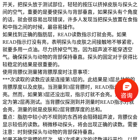
开关，把探头放于测试部位，轻轻的按压以挤掉皮肤与探头之
间的空气，重要的是要使探头与背部垂直，如果探头有个角度
的话，就会很容易出现错误，许多人发现当把探头放置在食指
和中指之间的时候，最容易操作。
如果找到正确的脂肪层，READ读数指示灯就会亮。如果
READ指示灯没有亮，表明探头与皮肤之间接触地不够紧密，
就要多用一点油。尽力挤掉空气泡，因为超声波不能穿透空
气。确保探头与动物的背部保持垂直。探头的固定对于获得比
较稳定的结果是很重要的。
使用背膘仪测量猪背膘厚度时注意事项：
***次读取的读数应该是连接第3层的。此结果是3层总共的的
背膘厚度以及皮肤。当测量到3层背膘时，READ指示灯会
亮。然而，如果第3层还没出现，指示灯就不会亮。这样就设
定为第2层再测试。当背膘仪探测到并测量时READ指示灯就
会亮，测量的就是皮肤和2层背膘厚度的总和。
重点：脂肪中较小的不规则的东西将会阻碍超声波，背膘仪会
显示较低的读数。稍微移动探头，将会出现正确的读数。需要
注意：时刻使探头与动物的背部保持垂直。
如果不确定背膘的层次。将2次或者3次的读数进行平均，以尽