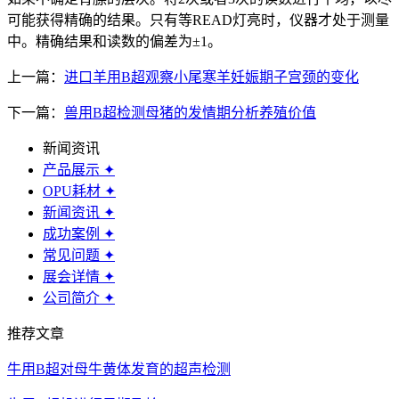
可能获得精确的结果。只有等READ灯亮时，仪器才处于测量
中。精确结果和读数的偏差为±1。
上一篇：
进口羊用B超观察小尾寒羊妊娠期子宫颈的变化
下一篇：
兽用B超检测母猪的发情期分析养殖价值
新闻资讯
产品展示
✦
OPU耗材
✦
新闻资讯
✦
成功案例
✦
常见问题
✦
展会详情
✦
公司简介
✦
推荐文章
牛用B超对母牛黄体发育的超声检测