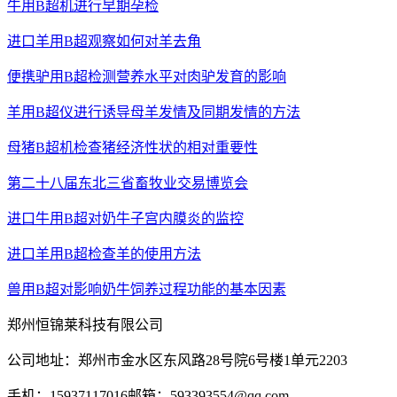
牛用B超机进行早期孕检
进口羊用B超观察如何对羊去角
便携驴用B超检测营养水平对肉驴发育的影响
羊用B超仪进行诱导母羊发情及同期发情的方法
母猪B超机检查猪经济性状的相对重要性
第二十八届东北三省畜牧业交易博览会
进口牛用B超对奶牛子宫内膜炎的监控
进口羊用B超检查羊的使用方法
兽用B超对影响奶牛饲养过程功能的基本因素
郑州恒锦莱科技有限公司
公司地址：郑州市金水区东风路28号院6号楼1单元2203
手机：15937117016
邮箱：593393554@qq.com