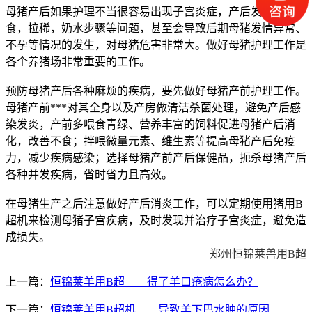
母猪产后如果护理不当很容易出现子宫炎症，产后发烧不吃
食，拉稀，奶水步骤等问题，甚至会导致后期母猪发情异常、
不孕等情况的发生，对母猪危害非常大。做好母猪护理工作是
各个养猪场非常重要的工作。
预防母猪产后各种麻烦的疾病，要先做好母猪产前护理工作。
母猪产前***对其全身以及产房做清洁杀菌处理，避免产后感
染发炎，产前多喂食青绿、营养丰富的饲料促进母猪产后消
化，改善不食；拌喂微量元素、维生素等提高母猪产后免疫
力，减少疾病感染；选择母猪产前产后保健品，扼杀母猪产后
各种并发疾病，省时省力且高效。
在母猪生产之后注意做好产后消炎工作，可以定期使用猪用B
超机来检测母猪子宫疾病，及时发现并治疗子宫炎症，避免造
成损失。
郑州恒锦莱兽用B超
上一篇：
恒锦莱羊用B超——得了羊口疮病怎么办？
下一篇：
恒锦莱羊用B超机——导致羊下巴水肿的原因