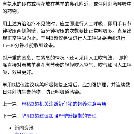
有氨水的纱布或棉花放在羔羊的鼻孔附近，或注射刺激呼吸中
的药物。
用上述方治治疗不见效时，应立即进行人工呼吸，即用手有节
律按压两侧胸壁，每分钟按压的次数要比正常呼吸多。直至出
现正常呼吸为止。羊用B超仪建议进行人工呼吸要持续进行
15~30分钟才能收到效果。
对严重的窒息，在紧急的情况下还可采用人工吹气法， 即将
嘴直接对着羔羊鼻孔有节奏的轻轻吹入空气，吹气如同人工呼
吸，效果更好。
羊用B超仪建议病羔呼吸恢复正常后，应加强护理，并连续数
日注射抗生素药物，防止呼吸道感染。
上一篇：
母猪B超机关注断奶仔猪的饲养注意事项
下一篇：
驴用B超建议加强母驴妊娠期的管理
新闻资讯