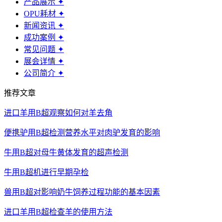
产品展示
✦
OPU耗材
✦
新闻资讯
✦
成功案例
✦
常见问题
✦
展会详情
✦
公司简介
✦
推荐文章
进口羊用B超观察如何对羊去角
便携驴用B超检测营养水平对肉驴发育的影响
牛用B超对母牛黄体发育的超声检测
牛用B超机进行早期孕检
兽用B超对影响奶牛饲养过程功能的基本因素
进口羊用B超检查羊的使用方法