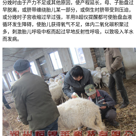
分娩时由于产力不足或其他原因，使产程延长，母、子胎盘过
早脱离，或脐带缠绕胎儿某一部分，或倒生时脐带受到压迫，
或分娩时子宫收缩过早过强，羊用B超仪提醒都可使胎盘血液
循环发生障碍，使胎儿获得氧气不足，体内二氧化碳积聚过
多，刺激胎儿呼吸中枢而起过早地反射性呼吸，以致吸入羊水
而发病。