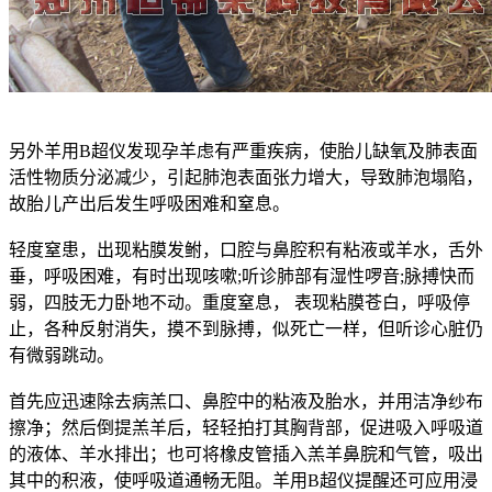
另外羊用B超仪发现孕羊虑有严重疾病，使胎儿缺氧及肺表面
活性物质分泌减少，引起肺泡表面张力增大，导致肺泡塌陷，
故胎儿产出后发生呼吸困难和窒息。
轻度窒患，出现粘膜发鲋，口腔与鼻腔积有粘液或羊水，舌外
垂，呼吸困难，有时出现咳嗽;听诊肺部有湿性啰音;脉搏快而
弱，四肢无力卧地不动。重度窒息， 表现粘膜苍白，呼吸停
止，各种反射消失，摸不到脉搏，似死亡一样，但听诊心脏仍
有微弱跳动。
首先应迅速除去病羔口、鼻腔中的粘液及胎水，并用洁净纱布
擦净；然后倒提羔羊后，轻轻拍打其胸背部，促进吸入呼吸道
的液体、羊水排出；也可将橡皮管插入羔羊鼻脘和气管，吸出
其中的积液，使呼吸道通畅无阻。羊用B超仪提醒还可应用浸