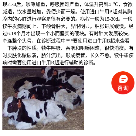
现2-3d后，咳嗽加重，呼吸困难严重，体温升高到41℃，食欲
减退，饮水量增加，粪便少而干燥。使用进口牛用B超对其胸
腔内的心脏进行观察是很有必要的。病程一般为15-30d。一般
犊牛发病期间上、下颌骨肿大，界限明显。肿胀进展缓慢。经
过6-18个月才出现一个小而坚实的硬块。有时肿大发展较快，
牵连整个头骨，在诊断过程中***要使用进口牛用B超来查看
一下肿块的性质。犊牛呼吸、吞咽和咀嚼困难，很快消瘦。有
时皮肤化脓破溃，脓汁流出，形成瘘管，长久不愈。犊牛患疾
病时需要使用进口牛用B超进行辅助的诊断。