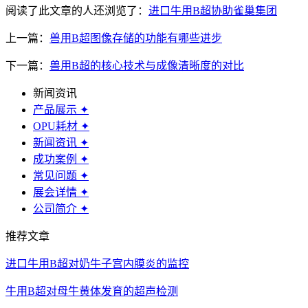
阅读了此文章的人还浏览了：
进口牛用B超协助雀巢集团
上一篇：
兽用B超图像存储的功能有哪些进步
下一篇：
兽用B超的核心技术与成像清晰度的对比
新闻资讯
产品展示
✦
OPU耗材
✦
新闻资讯
✦
成功案例
✦
常见问题
✦
展会详情
✦
公司简介
✦
推荐文章
进口牛用B超对奶牛子宫内膜炎的监控
牛用B超对母牛黄体发育的超声检测