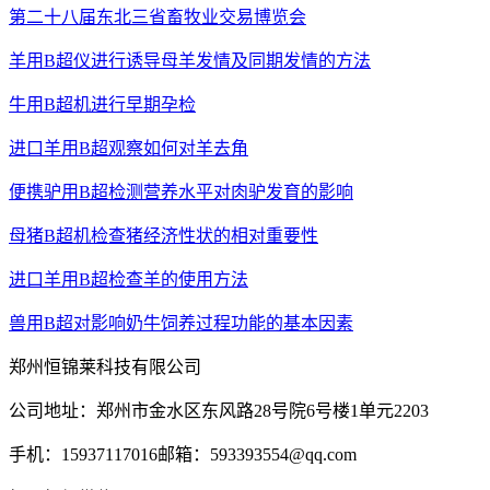
第二十八届东北三省畜牧业交易博览会
羊用B超仪进行诱导母羊发情及同期发情的方法
牛用B超机进行早期孕检
进口羊用B超观察如何对羊去角
便携驴用B超检测营养水平对肉驴发育的影响
母猪B超机检查猪经济性状的相对重要性
进口羊用B超检查羊的使用方法
兽用B超对影响奶牛饲养过程功能的基本因素
郑州恒锦莱科技有限公司
公司地址：郑州市金水区东风路28号院6号楼1单元2203
手机：15937117016
邮箱：593393554@qq.com