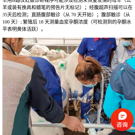
羊用B超仪妊娠诊断程序可能涉及检测未恢复发情的母羊（公
羊或装有挽具和蜡笔的预告片无标记）；经腹超声扫描可以在
35天后检测；直肠腹部触诊（从 70 天开始）；腹部触诊（从
100 天）; 繁殖后 18 天测量血浆孕酮浓度（可检测到的孕酮水
平表明黄体活跃）。