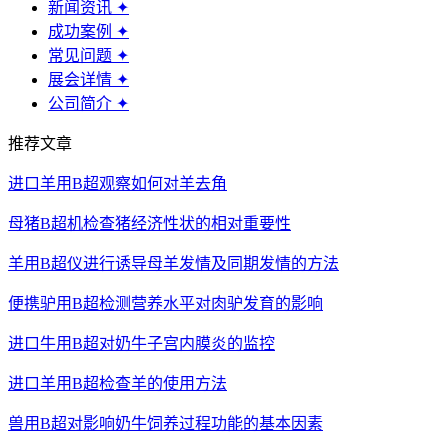
新闻资讯
✦
成功案例
✦
常见问题
✦
展会详情
✦
公司简介
✦
推荐文章
进口羊用B超观察如何对羊去角
母猪B超机检查猪经济性状的相对重要性
羊用B超仪进行诱导母羊发情及同期发情的方法
便携驴用B超检测营养水平对肉驴发育的影响
进口牛用B超对奶牛子宫内膜炎的监控
进口羊用B超检查羊的使用方法
兽用B超对影响奶牛饲养过程功能的基本因素