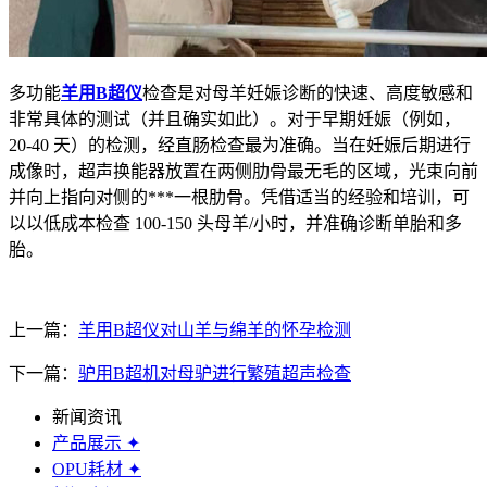
多功能
羊用B超仪
检查是对母羊妊娠诊断的快速、高度敏感和
非常具体的测试（并且确实如此）。对于早期妊娠（例如，
20-40 天）的检测，经直肠检查最为准确。当在妊娠后期进行
成像时，超声换能器放置在两侧肋骨最无毛的区域，光束向前
并向上指向对侧的***一根肋骨。凭借适当的经验和培训，可
以以低成本检查 100-150 头母羊/小时，并准确诊断单胎和多
胎。
上一篇：
羊用B超仪对山羊与绵羊的怀孕检测
下一篇：
驴用B超机对母驴进行繁殖超声检查
新闻资讯
产品展示
✦
OPU耗材
✦