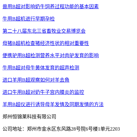
兽用B超对影响奶牛饲养过程功能的基本因素
牛用B超机进行早期孕检
第二十八届东北三省畜牧业交易博览会
母猪B超机检查猪经济性状的相对重要性
便携驴用B超检测营养水平对肉驴发育的影响
牛用B超对母牛黄体发育的超声检测
进口羊用B超观察如何对羊去角
进口牛用B超对奶牛子宫内膜炎的监控
羊用B超仪进行诱导母羊发情及同期发情的方法
郑州恒锦莱科技有限公司
公司地址：郑州市金水区东风路28号院6号楼1单元2203