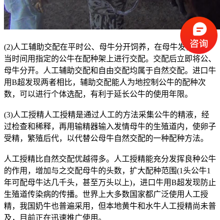
(2)人工辅助交配在平时公、母牛分开饲养，在母牛发情的适
当时间用指定的公牛在配种架上进行交配。交配后立即将公、
母牛分开。人工辅助交配和自由交配均属于自然交配。进口牛
用B超发现两者相比，辅助交配能人为地控制公牛的配种次
数，可以进行个体选配，有利于延长公牛的使用年限。
(3)人工授精人工授精是通过人工的方法采集公牛的精液，经
过检查和稀释，再用输精器输入发情母牛的生殖道内，使卵子
受精，繁殖后代，以代替公母牛自然交配的一种配种方法。
人工授精比自然交配优越得多。人工授精能充分发挥良种公牛
的作用，增加与之交配母牛的头数，扩大配种范围(1头公牛1
年可配母牛达几千头，甚至万头以上)，进口牛用B超发现防止
生殖道传染病的传播。世界上大多数国家都广泛使用人工授
精，我国奶牛也普遍采用，但本地黄牛和水牛人工授精尚未普
及，目前正在迅速推广使用。