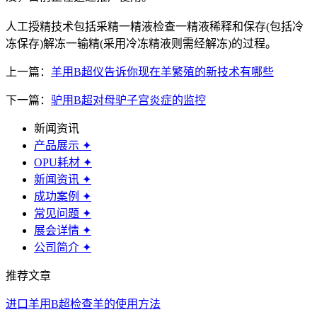
人工授精技术包括采精一精液检查一精液稀释和保存(包括冷
冻保存)解冻一输精(采用冷冻精液则需经解冻)的过程。
上一篇：
羊用B超仪告诉你现在羊繁殖的新技术有哪些
下一篇：
驴用B超对母驴子宫炎症的监控
新闻资讯
产品展示
✦
OPU耗材
✦
新闻资讯
✦
成功案例
✦
常见问题
✦
展会详情
✦
公司简介
✦
推荐文章
进口羊用B超检查羊的使用方法